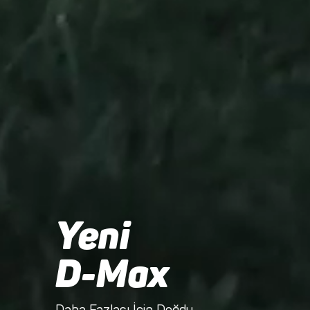
Yeni
D-Max