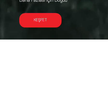
Daha Fazlası İçin Doğdu
KEŞFET