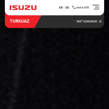
EN
DE
444 4 479
TURKUAZ
360° GÖRÜNÜM