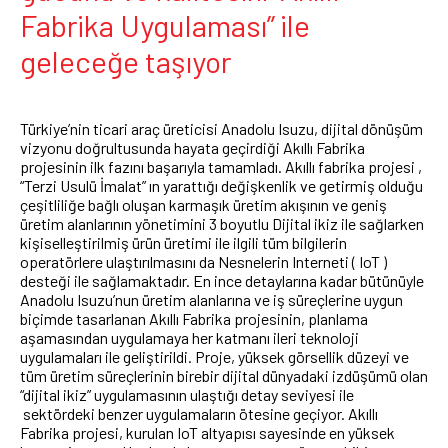
Fabrika Uygulaması” ile
geleceğe taşıyor
Türkiye’nin ticari araç üreticisi Anadolu Isuzu, dijital dönüşüm
vizyonu doğrultusunda hayata geçirdiği Akıllı Fabrika
projesinin ilk fazını başarıyla tamamladı. Akıllı fabrika projesi ,
“Terzi Usulü İmalat” ın yarattığı değişkenlik ve getirmiş olduğu
çeşitliliğe bağlı oluşan karmaşık üretim akışının ve geniş
üretim alanlarının yönetimini 3 boyutlu Dijital ikiz ile sağlarken
kişiselleştirilmiş ürün üretimi ile ilgili tüm bilgilerin
operatörlere ulaştırılmasını da Nesnelerin Interneti ( IoT )
desteği ile sağlamaktadır. En ince detaylarına kadar bütünüyle
Anadolu Isuzu’nun üretim alanlarına ve iş süreçlerine uygun
biçimde tasarlanan Akıllı Fabrika projesinin, planlama
aşamasından uygulamaya her katmanı ileri teknoloji
uygulamaları ile geliştirildi. Proje, yüksek görsellik düzeyi ve
tüm üretim süreçlerinin birebir dijital dünyadaki izdüşümü olan
“dijital ikiz” uygulamasının ulaştığı detay seviyesi ile
sektördeki benzer uygulamaların ötesine geçiyor. Akıllı
Fabrika projesi, kurulan IoT altyapısı sayesinde en yüksek