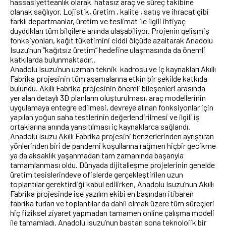
hassasiyetteanlık olarak hatasız araç ve süreç takibine
olanak sağlıyor. Lojistik, üretim , kalite , satış ve ihracat gibi
farklı departmanlar, üretim ve teslimat ile ilgili ihtiyaç
duydukları tüm bilgilere anında ulaşabiliyor. Projenin gelişmiş
fonksiyonları, kağıt tüketimini ciddi ölçüde azaltarak Anadolu
Isuzu’nun “kağıtsız üretim“ hedefine ulaşmasında da önemli
katkılarda bulunmaktadır..
Anadolu Isuzu’nun uzman teknik kadrosu ve iç kaynakları Akıllı
Fabrika projesinin tüm aşamalarına etkin bir şekilde katkıda
bulundu. Akıllı Fabrika projesinin önemli bileşenleri arasında
yer alan detaylı 3D planların oluşturulması, araç modellerinin
uygulamaya entegre edilmesi, devreye alınan fonksiyonlar için
yapılan yoğun saha testlerinin değerlendirilmesi ve ilgili iş
ortaklarına anında yansıtılması iç kaynaklarca sağlandı.
Anadolu Isuzu Akıllı Fabrika projesini benzerlerinden ayrıştıran
yönlerinden biri de pandemi koşullarına rağmen hiçbir gecikme
ya da aksaklık yaşanmadan tam zamanında başarıyla
tamamlanması oldu. Dünyada dijitalleşme projelerinin genelde
üretim tesislerindeve ofislerde gerçekleştirilen uzun
toplantılar gerektirdiği kabul edilirken, Anadolu Isuzu’nun Akıllı
Fabrika projesinde ise yazılım ekibi en başından itibaren
fabrika turları ve toplantılar da dahil olmak üzere tüm süreçleri
hiç fiziksel ziyaret yapmadan tamamen online çalışma modeli
ile tamamladı. Anadolu Isuzu’nun baştan sona teknolojik bir