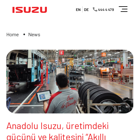
EN
DE
444 4 479
Home
News
Anadolu Isuzu, üretimdeki
gücünü ve kalitesini “Akıllı