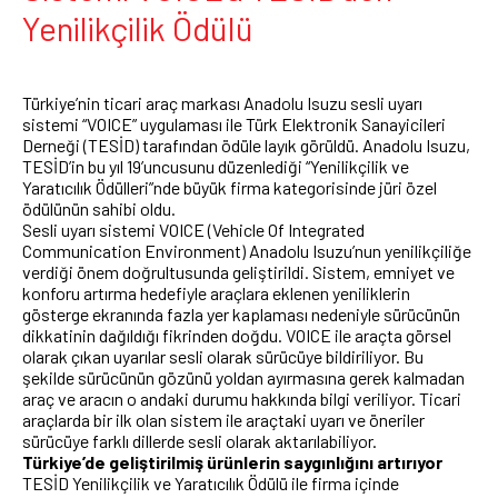
Yenilikçilik Ödülü
Türkiye’nin ticari araç markası Anadolu Isuzu sesli uyarı
sistemi “VOICE” uygulaması ile Türk Elektronik Sanayicileri
Derneği (TESİD) tarafından ödüle layık görüldü. Anadolu Isuzu,
TESİD’in bu yıl 19’uncusunu düzenlediği “Yenilikçilik ve
Yaratıcılık Ödülleri”nde büyük firma kategorisinde jüri özel
ödülünün sahibi oldu.
Sesli uyarı sistemi VOICE (Vehicle Of Integrated
Communication Environment) Anadolu Isuzu’nun yenilikçiliğe
verdiği önem doğrultusunda geliştirildi. Sistem, emniyet ve
konforu artırma hedefiyle araçlara eklenen yeniliklerin
gösterge ekranında fazla yer kaplaması nedeniyle sürücünün
dikkatinin dağıldığı fikrinden doğdu. VOICE ile araçta görsel
olarak çıkan uyarılar sesli olarak sürücüye bildiriliyor. Bu
şekilde sürücünün gözünü yoldan ayırmasına gerek kalmadan
araç ve aracın o andaki durumu hakkında bilgi veriliyor. Ticari
araçlarda bir ilk olan sistem ile araçtaki uyarı ve öneriler
sürücüye farklı dillerde sesli olarak aktarılabiliyor.
Türkiye’de geliştirilmiş ürünlerin saygınlığını artırıyor
TESİD Yenilikçilik ve Yaratıcılık Ödülü ile firma içinde