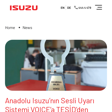
EN
DE
444 4 479
Home
News
Anadolu Isuzu’nın Sesli Uyarı
Sistemi VOICE’a TESİD’den