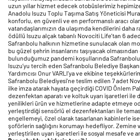
uzun yıllar hizmet edecek otobüslerimiz hepimize 
Anadolu Isuzu Toplu Taşıma Satış Yöneticisi Mura
konforlu, en güvenli ve en performanslı aracı ola
vatandaşlarımızın da ulaşımda kendilerini daha ra
ödüllü Isuzu alçak tabanlı Novociti Life’tan 6 ade
Safranbolu halkının hizmetine sunulacak olan mod
bu güzel şehrin insanlarını taşıyacak olmasından 
bulunduğumuz pandemi koşullarında Safranbolu ha
Isuzu’yu tercih eden Safranbolu Belediye Başkan
Yardımcısı Onur VARLI’ya ve ekibine teşekkürleri
Safranbolu Belediyesi’ne teslim edilen 7 adet Nov
ilke imza atarak hayata geçirdiği COVID Önlem Pak
dezenfektan aparatı ve koltuk uyarı işaretleri ile 
yenilikleri ürün ve hizmetlerine adapte etmeye o
yerleştirdiği sensörlü el dezenfektanları ile tem
engellemeyi, özel olarak tasarlanan kabinlerle is
şoförlerin sağlığını korumayı hedefliyor. Zemine 
yerleştirilen uyarı işaretleri ile sosyal mesafe ve