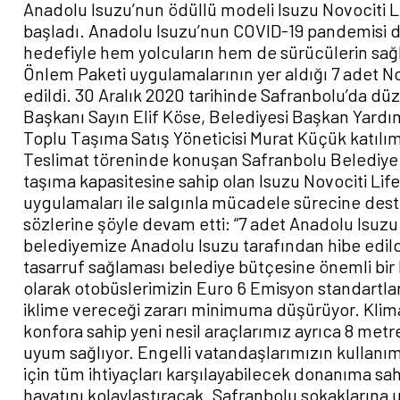
Anadolu Isuzu’nun ödüllü modeli Isuzu Novociti 
başladı. Anadolu Isuzu’nun COVID-19 pandemisi 
hedefiyle hem yolcuların hem de sürücülerin sa
Önlem Paketi uygulamalarının yer aldığı 7 adet No
edildi. 30 Aralık 2020 tarihinde Safranbolu’da d
Başkanı Sayın Elif Köse, Belediyesi Başkan Yardı
Toplu Taşıma Satış Yöneticisi Murat Küçük katıl
Teslimat töreninde konuşan Safranbolu Belediye B
taşıma kapasitesine sahip olan Isuzu Novociti Lif
uygulamaları ile salgınla mücadele sürecine deste
sözlerine şöyle devam etti: “7 adet Anadolu Isuzu 
belediyemize Anadolu Isuzu tarafından hibe edild
tasarruf sağlaması belediye bütçesine önemli bir
olarak otobüslerimizin Euro 6 Emisyon standartl
iklime vereceği zararı minimuma düşürüyor. Klima
konfora sahip yeni nesil araçlarımız ayrıca 8 metr
uyum sağlıyor. Engelli vatandaşlarımızın kullanım
için tüm ihtiyaçları karşılayabilecek donanıma sa
hayatını kolaylaştıracak. Safranbolu sokaklarına