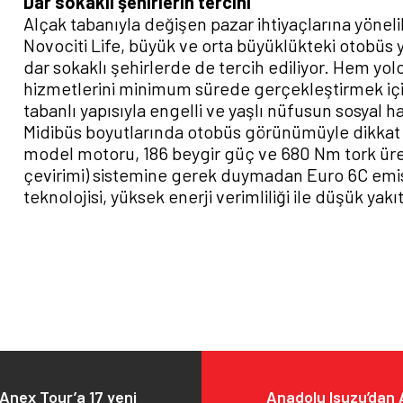
Dar sokaklı şehirlerin tercihi
Alçak tabanıyla değişen pazar ihtiyaçlarına yönel
Novociti Life, büyük ve orta büyüklükteki otobüs
dar sokaklı şehirlerde de tercih ediliyor. Hem yo
hizmetlerini minimum sürede gerçekleştirmek için
tabanlı yapısıyla engelli ve yaşlı nüfusun sosyal h
Midibüs boyutlarında otobüs görünümüyle dikkat
model motoru, 186 beygir güç ve 680 Nm tork üret
çevirimi) sistemine gerek duymadan Euro 6C emis
teknolojisi, yüksek enerji verimliliği ile düşük yakı
Anex Tour’a 17 yeni
Anadolu Isuzu’dan 