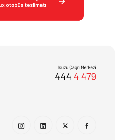
x otobüs teslimatı
Isuzu Çağrı Merkezi
444
4 479