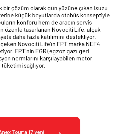
ik bir çözüm olarak gün yüzüne çıkan Isuzu
 yerine küçük boyutlarda otobüs konseptiyle
lcuların konforu hem de aracın servis
 özenle tasarlanan Novociti Life, alçak
ayata daha fazla katılımını destekliyor.
 çeken Novociti Life’ın FPT marka NEF4
iyor. FPT’nin EGR (egzoz gazı geri
yon normlarını karşılayabilen motor
t tüketimi sağlıyor.
Anex Tour’a 17 yeni