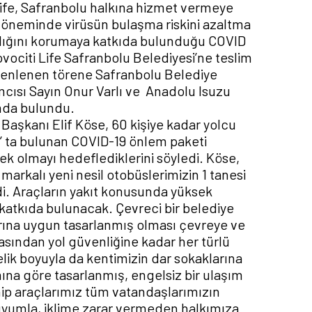
Life, Safranbolu halkına hizmet vermeye
döneminde virüsün bulaşma riskini azaltma
ğlığını korumaya katkıda bulunduğu COVID
vociti Life Safranbolu Belediyesi’ne teslim
üzenlenen törene Safranbolu Belediye
mcısı Sayın Onur Varlı ve Anadolu Isuzu
ımda bulundu.
aşkanı Elif Köse, 60 kişiye kadar yolcu
e’ ta bulunan COVID-19 önlem paketi
k olmayı hedeflediklerini söyledi. Köse,
markalı yeni nesil otobüslerimizin 1 tanesi
i. Araçların yakıt konusunda yüksek
 katkıda bulunacak. Çevreci bir belediye
arına uygun tasarlanmış olması çevreye ve
sından yol güvenliğine kadar her türlü
elik boyuyla da kentimizin dar sokaklarına
ına göre tasarlanmış, engelsiz bir ulaşım
hip araçlarımız tüm vatandaşlarımızın
 uyumla, iklime zarar vermeden halkımıza