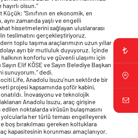
hayırlı olsun.”
t Küçük; “Sınıfının en ekonomik, en
n, aynı zamanda yaşlı ve engelli
hat hissetmelerini sağlayan uluslararası
din teslimatını gerçekleştiriyoruz.
ern toplu taşıma araçlarımızın uzun yıllar
dolayı ayrı bir mutluluk duyuyoruz. İçinde
lkının konforlu ve güvenli ulaşımı için
ı Sayın Elif KÖSE ve Sayın Belediye Başkan
mi sunuyorum.” dedi.
ociti Life, Anadolu Isuzu’nun sektörde bir
eti projesi kapsamında şoför kabini,
donatıldı. İnovasyonu ve teknolojik
daklanan Anadolu Isuzu, araç girişine
as edilen noktalarda virüsün bulaşmasını
e yolcularla her türlü teması engelleyerek
ve boş bırakılması gereken koltuklara
 araç kapasitesinin korunması amaçlanıyor.