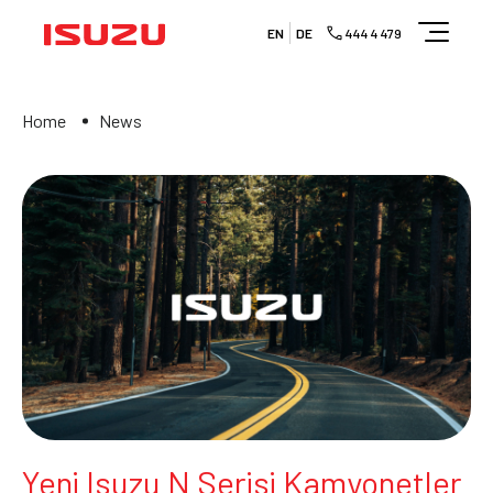
EN
DE
444 4 479
Home
News
Yeni Isuzu N Serisi Kamyonetler