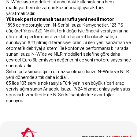
N-Wide kısa modelleri İstanbul’daki kullanıcılarına hem
maddiyat hem de zaman kazancı sağlayarak fark
yaratmaktadır.
Yüksek performanslı tasarruflu yeni nesil motor
1898 cc motoruyla yeni N-Serisi Isuzu Kamyonetler, 123 PS
güç üretirken, 320 Nm’lik tork değeriyle önceki versiyonlarına
göre daha performanslı ve daha tasarruflu olarak satışa
sunuluyor. Arttırılmış diferansiyel oranı, 6 ileri yeni şanzıman ve
otomatik debriyaj sistemi ile konfor ve performansı bir arada
sunan Isuzu N-Wide ve NLR modelleri selefine göre daha
çevreci Euro 6b emisyon değerlerini de yeni motoru sayesinde
sunmaktadır.
Şehir içi taşımacılığının olmazsa olmazı Isuzu N-Wide ve NLR
yeni dönemde artık daha iddialı.
63 ilde 103 servis noktasıyla Türkiye’nin en büyük ticari araç
servis ağını sunan Anadolu Isuzu, 7/24 hizmet anlayışıyla satış
sonrası hizmetlerde de N-Serisi sahiplerine avantajlar
sunuyor.